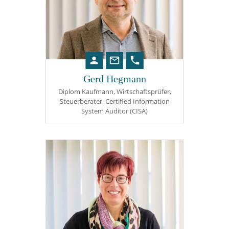
person
mail_outline
phone
Gerd Hegmann
Diplom Kaufmann, Wirtschaftsprüfer,
Steuerberater, Certified Information
System Auditor (CISA)