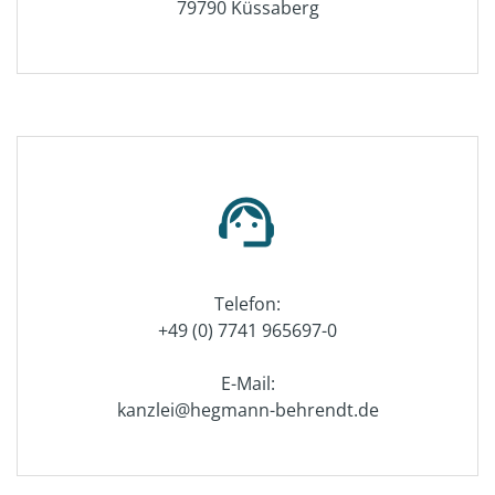
79790 Küssaberg
support_agent
Telefon:
+49 (0) 7741 965697-0
E-Mail:
kanzlei@hegmann-behrendt.de