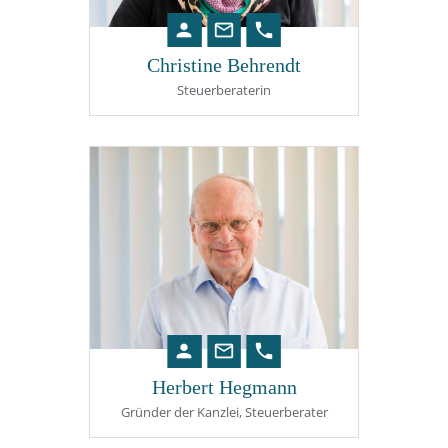
person
mail_outline
phone
Christine Behrendt
Steuerberaterin
person
mail_outline
phone
Herbert Hegmann
Gründer der Kanzlei, Steuerberater