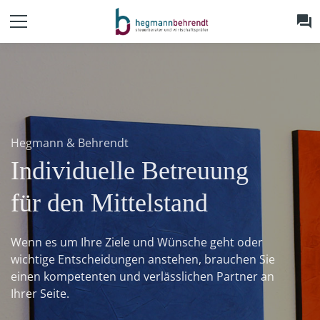
forum
Hegmann & Behrendt
Hegmann & Behrendt
Individuelle Betreuung
Individuelle Betreuung
für den Mittelstand
für den Mittelstand
Wenn es um Ihre Ziele und Wünsche geht oder
Wenn es um Ihre Ziele und Wünsche geht oder
wichtige Entscheidungen anstehen, brauchen Sie
wichtige Entscheidungen anstehen, brauchen Sie
einen kompetenten und verlässlichen Partner an
einen kompetenten und verlässlichen Partner an
Ihrer Seite.
Ihrer Seite.